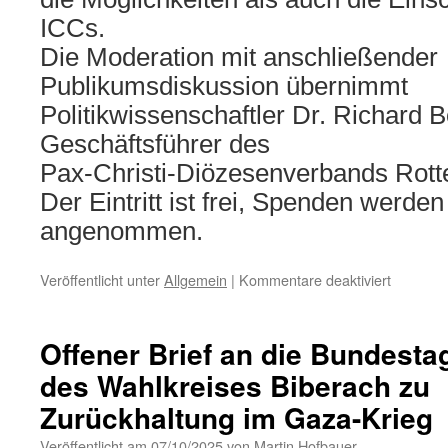
ICCs.
Die Moderation mit anschließender
Publikumsdiskussion übernimmt
Politikwissenschaftler Dr. Richard 
Geschäftsführer des
Pax-Christi-Diözesenverbands Rotte
Der Eintritt ist frei, Spenden werde
angenommen.
für
Veröffentlicht unter
Allgemein
|
Kommentare deaktiviert
Stärke
des
Rechts
Offener Brief an die Bundest
statt
des Wahlkreises Biberach zu
Recht
des
Zurückhaltung im Gaza-Krieg
Stärkere
Veröffentlicht am
07/10/2025
von
Martin Hofbauer