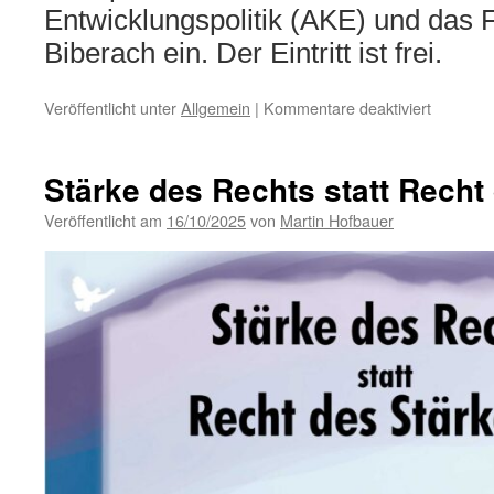
Entwicklungspolitik (AKE) und das 
Biberach ein. Der Eintritt ist frei.
für
Veröffentlicht unter
Allgemein
|
Kommentare deaktiviert
Ralph
Sina:
Tod
Stärke des Rechts statt Recht
durch
Kahlschl
Veröffentlicht am
16/10/2025
von
Martin Hofbauer