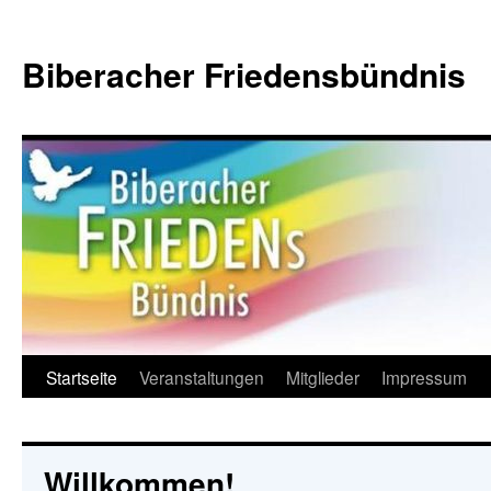
Zum
Inhalt
Biberacher Friedensbündnis
springen
Startseite
Veranstaltungen
Mitglieder
Impressum
Willkommen!