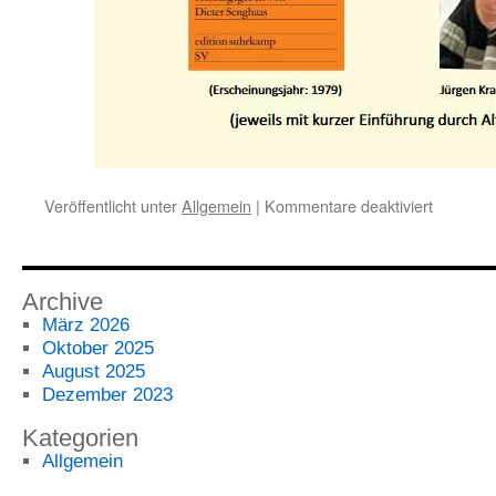
für
Veröffentlicht unter
Allgemein
|
Kommentare deaktiviert
Ausstell
25.08.-2
und
Buchbes
Archive
am
März 2026
03.09
Oktober 2025
und
August 2025
24.09.
Dezember 2023
Kategorien
Allgemein