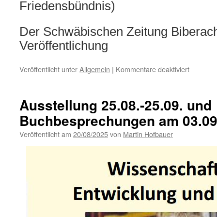
Friedensbündnis)
Der Schwäbischen Zeitung Biberach
Veröffentlichung
für
Veröffentlicht unter
Allgemein
|
Kommentare deaktiviert
Offener
Brief
an
Ausstellung 25.08.-25.09. und
die
Buchbesprechungen am 03.09 
Bundest
des
Veröffentlicht am
20/08/2025
von
Martin Hofbauer
Wahlkrei
Biberach
zu
Deutsch
Zurückha
im
Gaza-
Krieg