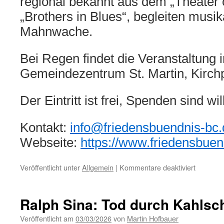
regional bekannt aus dem „Theater
„Brothers in Blues“, begleiten musik
Mahnwache.
Bei Regen findet die Veranstaltung 
Gemeindezentrum St. Martin, Kirchpl
Der Eintritt ist frei, Spenden sind w
Kontakt:
info@friedensbuendnis-bc.
Webseite:
https://www.friedensbuen
für
Veröffentlicht unter
Allgemein
|
Kommentare deaktiviert
Karfreit
den
Frieden
Ralph Sina: Tod durch Kahlsc
auferste
Veröffentlicht am
03/03/2026
von
Martin Hofbauer